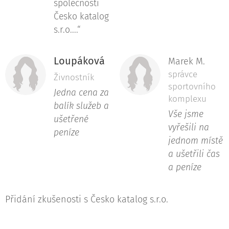
společnosti
Česko katalog
s.r.o....“
Loupáková
Marek M.
správce
Živnostník
sportovního
Jedna cena za
komplexu
balík služeb a
Vše jsme
ušetřené
vyřešili na
peníze
jednom místě
a ušetřili čas
a peníze
Přidání zkušenosti s Česko katalog s.r.o.