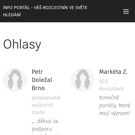
INFO PORTÁL - VÁŠ ROZCESTNÍK VE SVĚTE
HLEDÁNÍ
Ohlasy
Petr
Markéta Z.
Doležal
SEO
Brno
Konzultant
provozovatel
Konečně
solárních
portály, které
studií
mají význam!
„...děkuji za
podporu